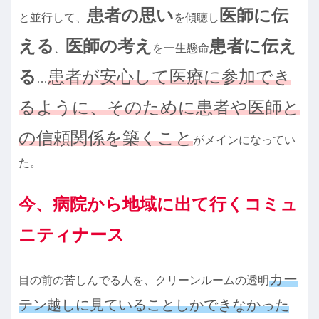
患者の思い
医師に伝
と並行して、
を傾聴し
える
医師の考え
患者に伝え
、
を一生懸命
る
患者が安心して医療に参加でき
…
るように、そのために患者や医師と
の信頼関係を築くこと
がメインになってい
た。
今、病院から地域に出て行くコミュ
ニティナース
カー
目の前の苦しんでる人を、クリーンルームの透明
テン越しに見ていることしかできなかった