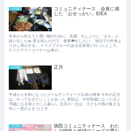
コミュニティナース 会食に感
その他
じた「おせっかい」IDEA
年末から控えてた買い物のために、先週、久しぶりに「まち」に
繰り出した🚙 昼を挟んだので、食事🍽をしたい。 地元での外食よ
り少し用心する。 ドライブスルーのある定食屋に行ったところ、
テイクアウトコーナーは車の...
正月
その他
平成から令和になったゴールデンウイーク以来の帰省 今年の正月
は、やっておきたいことがあった 普段は、今年80歳になった父と
78歳になる母との二人暮らし 元旦の一日は、子どもや孫が集まる
年に一度のとき ひと月...
病院コミュニティナース わた
その他
しの情熱と地域のニーズの重な