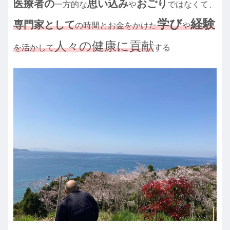
医療者の
思い込み
おごり
一方的な
や
ではなくて、
学び
経験
専門家として
の時間とお金をかけた
や
人々の健康に貢献
を活かして
する