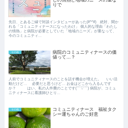
りで
先日、とあるご縁で対談インタビューがあった(#^^#) 絶対、聞か
れる「コミュニティナースになったわけ」 個人的な理由「わたし
の情熱」と病院が必要としていた「地域のニーズ」が重なって、
今のコミュニティ...
病院のコミュニティナースの価
その他
値って…？
人前でコミュニティナースのことを話す機会が増えた。 いい活
動だけど… 必要だと思うけど… お金はどこから入るんです
か？ はい、私の人件費のことです(￣▽￣) 病院が、コミュ
ニティナースに看護師ひとり...
コミュニティナース 福祉タク
その他
シー運ちゃんのご好意